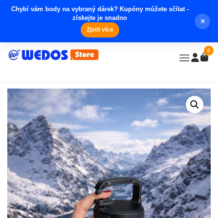
Chybí vám body na vybraný dárek? Kupóny můžete sčítat -
získejte je snadno
×
Zjstit více
0